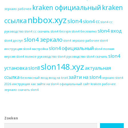
kraken официальный
kraken
зеркало рабочее
nbbox.xyz
ссылка
slon4
slon4 cc
slon4 cc
slon4 вход
руководство
slon4 cc скачать
slon4 без vpn
slon4 бесплатно
slon4 зеркало
slon4 доступ
slon4 зеркало рабочее
slon4
slon4 официальный
инструкция
slon4 настройка
slon4 полная
slon4
версия
slon4 полное руководство
slon4 руководство
slon4 скачать
slon148.xyz
установка
slon8
актуальная
ссылка
зайти на slon4
безопасный вход
вход на kra4
зеркало slon4
2026
инструкция
как зайти на slon4
официальный сайт kraken
рабочее
зеркало
скачать slon4
Zoeken