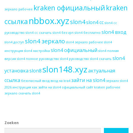
kraken официальный
kraken
зеркало рабочее
nbbox.xyz
ссылка
slon4
slon4 cc
slon4 cc
slon4 вход
руководство
slon4 cc скачать
slon4 без vpn
slon4 бесплатно
slon4 зеркало
slon4 доступ
slon4 зеркало рабочее
slon4
slon4 официальный
инструкция
slon4 настройка
slon4 полная
slon4
версия
slon4 полное руководство
slon4 руководство
slon4 скачать
slon148.xyz
установка
slon8
актуальная
ссылка
зайти на slon4
безопасный вход
вход на kra4
зеркало slon4
2026
инструкция
как зайти на slon4
официальный сайт kraken
рабочее
зеркало
скачать slon4
Zoeken