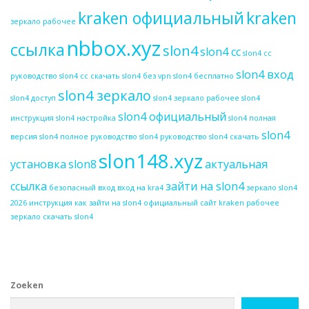
kraken официальный
kraken
зеркало рабочее
nbbox.xyz
ссылка
slon4
slon4 cc
slon4 cc
slon4 вход
руководство
slon4 cc скачать
slon4 без vpn
slon4 бесплатно
slon4 зеркало
slon4 доступ
slon4 зеркало рабочее
slon4
slon4 официальный
инструкция
slon4 настройка
slon4 полная
slon4
версия
slon4 полное руководство
slon4 руководство
slon4 скачать
slon148.xyz
установка
slon8
актуальная
ссылка
зайти на slon4
безопасный вход
вход на kra4
зеркало slon4
2026
инструкция
как зайти на slon4
официальный сайт kraken
рабочее
зеркало
скачать slon4
Zoeken