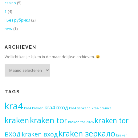
casino
(5)
1
(4)
! Без рубрики
(2)
new
(1)
ARCHIEVEN
Wellicht kan je kijken in de maandelijkse archieven.
Archieven
TAGS
kra4
kra4 вход
kra4 kraken
kra4 зеркало
kra4 ссылка
kraken
kraken tor
kraken tor
kraken tor 2026
kraken зеркало
вход
kraken вход
kraken