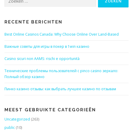
naar:
RECENTE BERICHTEN
Best Online Casinos Canada: Why Choose Online Over Land-Based
Важные советы для игры в покер в 1win казино
Casino sicuri non AAMS: rischi e opportunità
Технические проблемы пользователей с pinco casino зеркало:
Полный обзор казино
Пинко казино отзывы: как выбрать лучшее казино по отзывам
MEEST GEBRUIKTE CATEGORIEËN
Uncategorized
(263)
public
(10)