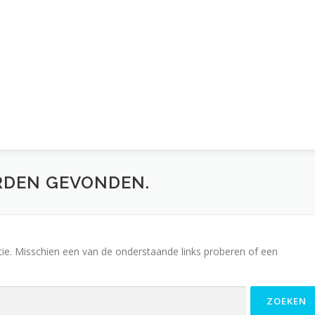
ORDEN GEVONDEN.
atie. Misschien een van de onderstaande links proberen of een