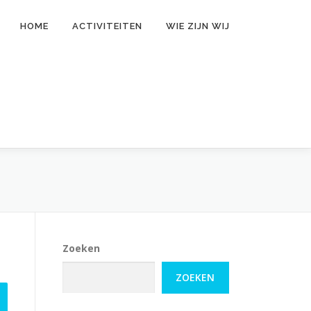
HOME
ACTIVITEITEN
WIE ZIJN WIJ
Zoeken
ZOEKEN