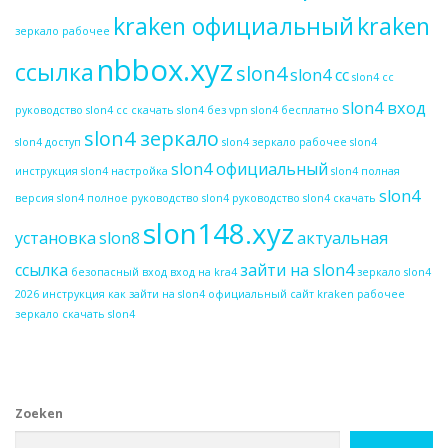
kraken официальный
kraken
зеркало рабочее
nbbox.xyz
ссылка
slon4
slon4 cc
slon4 cc
slon4 вход
руководство
slon4 cc скачать
slon4 без vpn
slon4 бесплатно
slon4 зеркало
slon4 доступ
slon4 зеркало рабочее
slon4
slon4 официальный
инструкция
slon4 настройка
slon4 полная
slon4
версия
slon4 полное руководство
slon4 руководство
slon4 скачать
slon148.xyz
установка
slon8
актуальная
ссылка
зайти на slon4
безопасный вход
вход на kra4
зеркало slon4
2026
инструкция
как зайти на slon4
официальный сайт kraken
рабочее
зеркало
скачать slon4
Zoeken