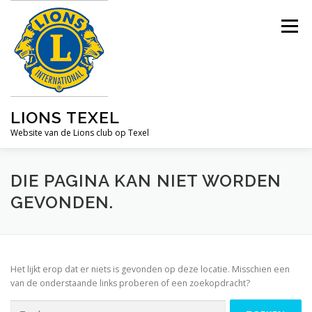
Ga
naar
Menu
de
inhoud
LIONS TEXEL
Website van de Lions club op Texel
HOME
ACTIVITEITEN
WIE ZIJN WIJ
DIE PAGINA KAN NIET WORDEN
GEVONDEN.
Het lijkt erop dat er niets is gevonden op deze locatie. Misschien een
van de onderstaande links proberen of een zoekopdracht?
Zoeken