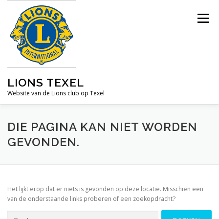
Ga
naar
Menu
de
inhoud
LIONS TEXEL
Website van de Lions club op Texel
HOME
ACTIVITEITEN
WIE ZIJN WIJ
DIE PAGINA KAN NIET WORDEN
GEVONDEN.
Het lijkt erop dat er niets is gevonden op deze locatie. Misschien een
van de onderstaande links proberen of een zoekopdracht?
Zoeken