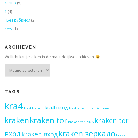
casino
(5)
1
(4)
! Без рубрики
(2)
new
(1)
ARCHIEVEN
Wellicht kan je kijken in de maandelijkse archieven.
Archieven
TAGS
kra4
kra4 вход
kra4 kraken
kra4 зеркало
kra4 ссылка
kraken
kraken tor
kraken tor
kraken tor 2026
kraken зеркало
вход
kraken вход
kraken