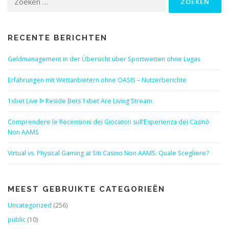
naar:
RECENTE BERICHTEN
Geldmanagement in der Übersicht über Sportwetten ohne Lugas
Erfahrungen mit Wettanbietern ohne OASIS – Nutzerberichte
1xbet Live ᐉ Reside Bets 1xbet Are Living Stream
Comprendere le Recensioni dei Giocatori sull’Esperienza dei Casinò
Non AAMS
Virtual vs. Physical Gaming at Siti Casino Non AAMS: Quale Scegliere?
MEEST GEBRUIKTE CATEGORIEËN
Uncategorized
(256)
public
(10)