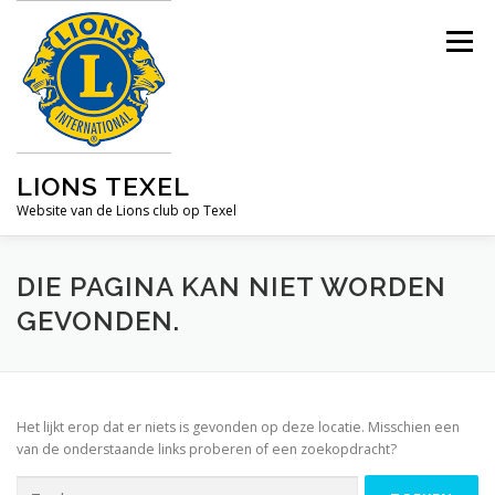
Ga
naar
Menu
de
inhoud
LIONS TEXEL
Website van de Lions club op Texel
HOME
ACTIVITEITEN
WIE ZIJN WIJ
DIE PAGINA KAN NIET WORDEN
GEVONDEN.
Het lijkt erop dat er niets is gevonden op deze locatie. Misschien een
van de onderstaande links proberen of een zoekopdracht?
Zoeken