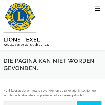
Ga
naar
Menu
de
inhoud
LIONS TEXEL
Website van de Lions club op Texel
HOME
ACTIVITEITEN
WIE ZIJN WIJ
DIE PAGINA KAN NIET WORDEN
GEVONDEN.
Het lijkt erop dat er niets is gevonden op deze locatie. Misschien een
van de onderstaande links proberen of een zoekopdracht?
Zoeken