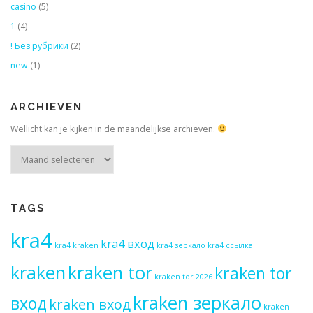
casino
(5)
1
(4)
! Без рубрики
(2)
new
(1)
ARCHIEVEN
Wellicht kan je kijken in de maandelijkse archieven.
Archieven
TAGS
kra4
kra4 вход
kra4 kraken
kra4 зеркало
kra4 ссылка
kraken
kraken tor
kraken tor
kraken tor 2026
kraken зеркало
вход
kraken вход
kraken