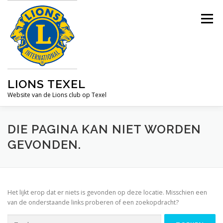
Ga
naar
Menu
de
inhoud
LIONS TEXEL
Website van de Lions club op Texel
HOME
ACTIVITEITEN
WIE ZIJN WIJ
DIE PAGINA KAN NIET WORDEN
GEVONDEN.
Het lijkt erop dat er niets is gevonden op deze locatie. Misschien een
van de onderstaande links proberen of een zoekopdracht?
Zoeken