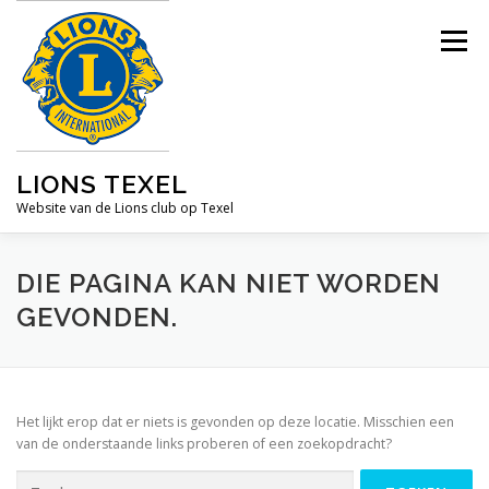
Ga
naar
Menu
de
inhoud
LIONS TEXEL
Website van de Lions club op Texel
HOME
ACTIVITEITEN
WIE ZIJN WIJ
DIE PAGINA KAN NIET WORDEN
GEVONDEN.
Het lijkt erop dat er niets is gevonden op deze locatie. Misschien een
van de onderstaande links proberen of een zoekopdracht?
Zoeken