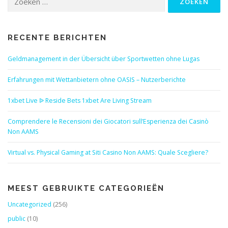
naar:
RECENTE BERICHTEN
Geldmanagement in der Übersicht über Sportwetten ohne Lugas
Erfahrungen mit Wettanbietern ohne OASIS – Nutzerberichte
1xbet Live ᐉ Reside Bets 1xbet Are Living Stream
Comprendere le Recensioni dei Giocatori sull’Esperienza dei Casinò
Non AAMS
Virtual vs. Physical Gaming at Siti Casino Non AAMS: Quale Scegliere?
MEEST GEBRUIKTE CATEGORIEËN
Uncategorized
(256)
public
(10)