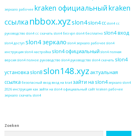
kraken официальный
kraken
зеркало рабочее
nbbox.xyz
ссылка
slon4
slon4 cc
slon4 cc
slon4 вход
руководство
slon4 cc скачать
slon4 без vpn
slon4 бесплатно
slon4 зеркало
slon4 доступ
slon4 зеркало рабочее
slon4
slon4 официальный
инструкция
slon4 настройка
slon4 полная
slon4
версия
slon4 полное руководство
slon4 руководство
slon4 скачать
slon148.xyz
установка
slon8
актуальная
ссылка
зайти на slon4
безопасный вход
вход на kra4
зеркало slon4
2026
инструкция
как зайти на slon4
официальный сайт kraken
рабочее
зеркало
скачать slon4
Zoeken