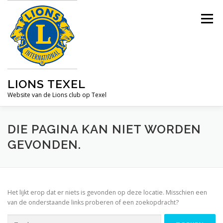
Ga
naar
Menu
de
inhoud
LIONS TEXEL
Website van de Lions club op Texel
HOME
ACTIVITEITEN
WIE ZIJN WIJ
DIE PAGINA KAN NIET WORDEN
GEVONDEN.
Het lijkt erop dat er niets is gevonden op deze locatie. Misschien een
van de onderstaande links proberen of een zoekopdracht?
Zoeken