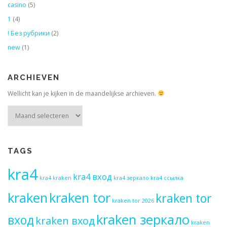
casino
(5)
1
(4)
! Без рубрики
(2)
new
(1)
ARCHIEVEN
Wellicht kan je kijken in de maandelijkse archieven.
Archieven
TAGS
kra4
kra4 вход
kra4 kraken
kra4 зеркало
kra4 ссылка
kraken
kraken tor
kraken tor
kraken tor 2026
kraken зеркало
вход
kraken вход
kraken