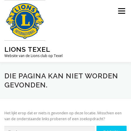
Ga
naar
Menu
de
inhoud
LIONS TEXEL
Website van de Lions club op Texel
HOME
ACTIVITEITEN
WIE ZIJN WIJ
DIE PAGINA KAN NIET WORDEN
GEVONDEN.
Het lijkt erop dat er niets is gevonden op deze locatie. Misschien een
van de onderstaande links proberen of een zoekopdracht?
Zoeken