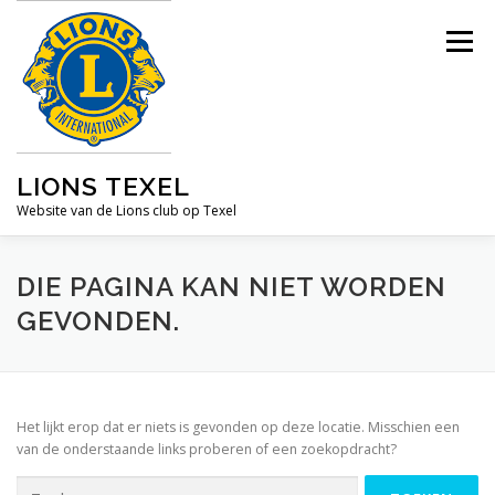
Ga
naar
Menu
de
inhoud
LIONS TEXEL
Website van de Lions club op Texel
HOME
ACTIVITEITEN
WIE ZIJN WIJ
DIE PAGINA KAN NIET WORDEN
GEVONDEN.
Het lijkt erop dat er niets is gevonden op deze locatie. Misschien een
van de onderstaande links proberen of een zoekopdracht?
Zoeken