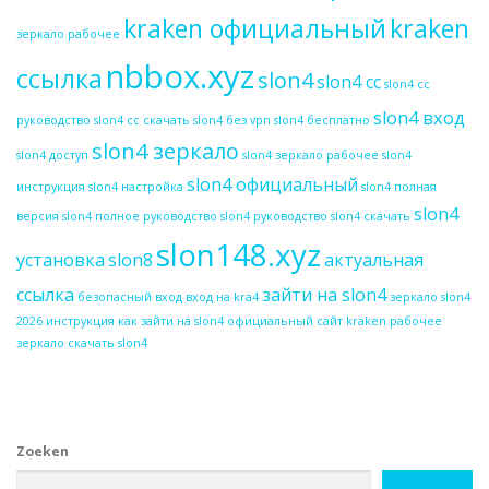
kraken официальный
kraken
зеркало рабочее
nbbox.xyz
ссылка
slon4
slon4 cc
slon4 cc
slon4 вход
руководство
slon4 cc скачать
slon4 без vpn
slon4 бесплатно
slon4 зеркало
slon4 доступ
slon4 зеркало рабочее
slon4
slon4 официальный
инструкция
slon4 настройка
slon4 полная
slon4
версия
slon4 полное руководство
slon4 руководство
slon4 скачать
slon148.xyz
установка
slon8
актуальная
ссылка
зайти на slon4
безопасный вход
вход на kra4
зеркало slon4
2026
инструкция
как зайти на slon4
официальный сайт kraken
рабочее
зеркало
скачать slon4
Zoeken