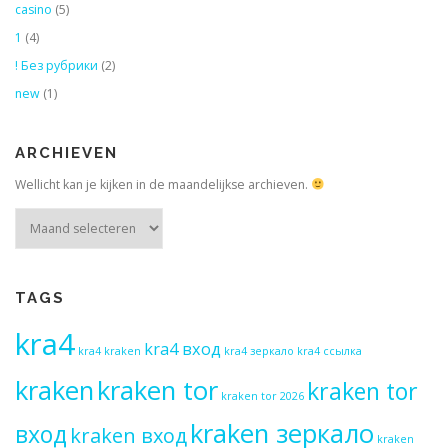
casino
(5)
1
(4)
! Без рубрики
(2)
new
(1)
ARCHIEVEN
Wellicht kan je kijken in de maandelijkse archieven.
Archieven
TAGS
kra4
kra4 вход
kra4 kraken
kra4 зеркало
kra4 ссылка
kraken
kraken tor
kraken tor
kraken tor 2026
kraken зеркало
вход
kraken вход
kraken