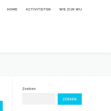
HOME
ACTIVITEITEN
WIE ZIJN WIJ
Zoeken
ZOEKEN