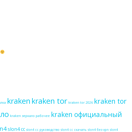
kraken
kraken tor
kraken tor
ылка
kraken tor 2026
ало
kraken официальный
kraken зеркало рабочее
on4
slon4 cc
slon4 cc руководство
slon4 cc скачать
slon4 без vpn
slon4