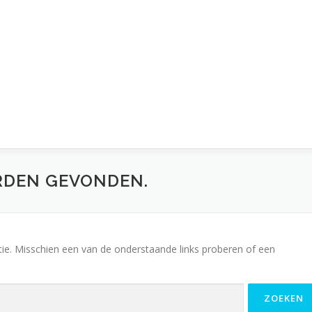
ORDEN GEVONDEN.
atie. Misschien een van de onderstaande links proberen of een