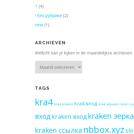
1
(4)
! Без рубрики
(2)
new
(1)
ARCHIEVEN
Wellicht kan je kijken in de maandelijkse archieven.
Archieven
TAGS
kra4
kra4 вход
kra4 kraken
kra4 зеркало
kra4 сс
kraken зерк
вход
kraken вход
nbbox.xyz
kraken ссылка
sl