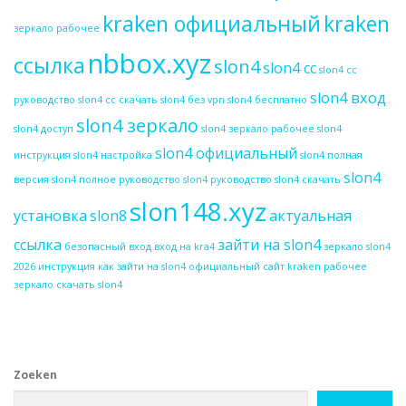
kraken официальный
kraken
зеркало рабочее
nbbox.xyz
ссылка
slon4
slon4 cc
slon4 cc
slon4 вход
руководство
slon4 cc скачать
slon4 без vpn
slon4 бесплатно
slon4 зеркало
slon4 доступ
slon4 зеркало рабочее
slon4
slon4 официальный
инструкция
slon4 настройка
slon4 полная
slon4
версия
slon4 полное руководство
slon4 руководство
slon4 скачать
slon148.xyz
установка
slon8
актуальная
ссылка
зайти на slon4
безопасный вход
вход на kra4
зеркало slon4
2026
инструкция
как зайти на slon4
официальный сайт kraken
рабочее
зеркало
скачать slon4
Zoeken