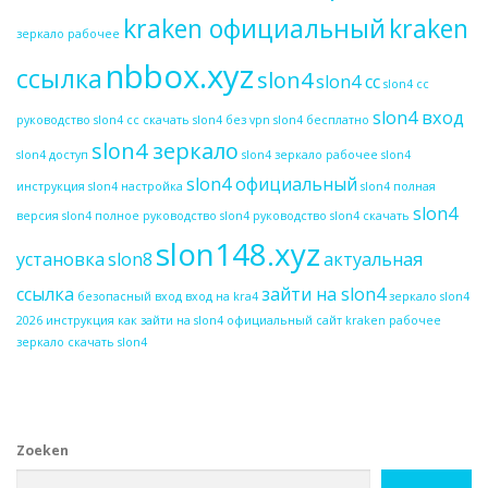
kraken официальный
kraken
зеркало рабочее
nbbox.xyz
ссылка
slon4
slon4 cc
slon4 cc
slon4 вход
руководство
slon4 cc скачать
slon4 без vpn
slon4 бесплатно
slon4 зеркало
slon4 доступ
slon4 зеркало рабочее
slon4
slon4 официальный
инструкция
slon4 настройка
slon4 полная
slon4
версия
slon4 полное руководство
slon4 руководство
slon4 скачать
slon148.xyz
установка
slon8
актуальная
ссылка
зайти на slon4
безопасный вход
вход на kra4
зеркало slon4
2026
инструкция
как зайти на slon4
официальный сайт kraken
рабочее
зеркало
скачать slon4
Zoeken