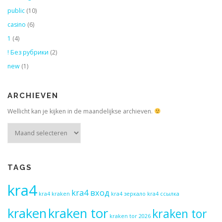
public
(10)
casino
(6)
1
(4)
! Без рубрики
(2)
new
(1)
ARCHIEVEN
Wellicht kan je kijken in de maandelijkse archieven.
Archieven
TAGS
kra4
kra4 вход
kra4 kraken
kra4 зеркало
kra4 ссылка
kraken
kraken tor
kraken tor
kraken tor 2026