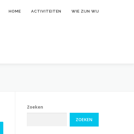
HOME
ACTIVITEITEN
WIE ZIJN WIJ
Zoeken
ZOEKEN