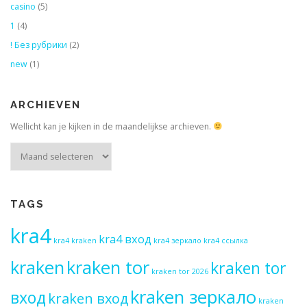
casino
(5)
1
(4)
! Без рубрики
(2)
new
(1)
ARCHIEVEN
Wellicht kan je kijken in de maandelijkse archieven.
Archieven
TAGS
kra4
kra4 вход
kra4 kraken
kra4 зеркало
kra4 ссылка
kraken
kraken tor
kraken tor
kraken tor 2026
kraken зеркало
вход
kraken вход
kraken