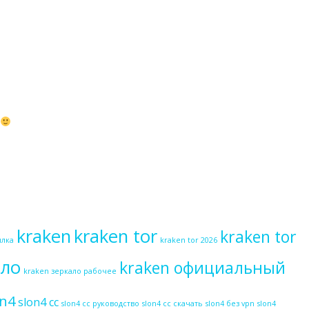
kraken
kraken tor
kraken tor
ылка
kraken tor 2026
ало
kraken официальный
kraken зеркало рабочее
on4
slon4 cc
slon4 cc руководство
slon4 cc скачать
slon4 без vpn
slon4