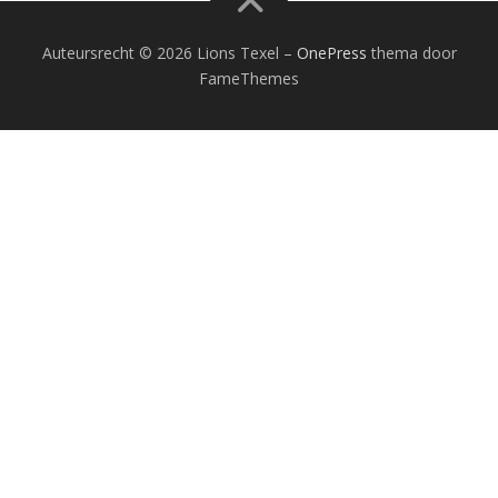
Auteursrecht © 2026 Lions Texel
–
OnePress
thema door
FameThemes