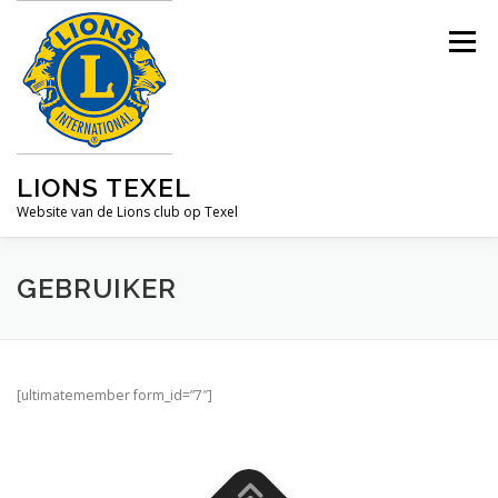
Ga
naar
Menu
de
inhoud
LIONS TEXEL
Website van de Lions club op Texel
GEBRUIKER
HOME
ACTIVITEITEN
WIE ZIJN WIJ
[ultimatemember form_id=”7″]