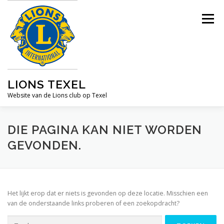
Ga
naar
Menu
de
inhoud
LIONS TEXEL
Website van de Lions club op Texel
HOME
ACTIVITEITEN
WIE ZIJN WIJ
DIE PAGINA KAN NIET WORDEN
GEVONDEN.
Het lijkt erop dat er niets is gevonden op deze locatie. Misschien een
van de onderstaande links proberen of een zoekopdracht?
Zoeken