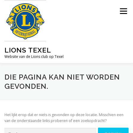
Ga
naar
Menu
de
inhoud
LIONS TEXEL
Website van de Lions club op Texel
HOME
ACTIVITEITEN
WIE ZIJN WIJ
DIE PAGINA KAN NIET WORDEN
GEVONDEN.
Het lijkt erop dat er niets is gevonden op deze locatie. Misschien een
van de onderstaande links proberen of een zoekopdracht?
Zoeken